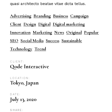
quasi architecto beatae vitae dicta tellus.
Advertising
Branding
Business
Campaign
Client
Design
Digital
Digital marketing
Innovation
Marketing
News
Original
Popular
SEO
Social Media
Success
Sustainable
Technology
Trend
CLIENT:
Qode Interactive
LOCATION:
Tokyo, Japan
DATE:
July 13, 2020
SHARE: